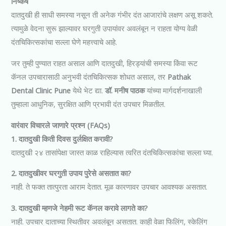
निष्कर्ष
दातदुखी ही साधी समस्या नसून ती अनेक गंभीर दंत आजारांचे लक्षण असू शकते.
त्यामुळे वेदना सुरू झाल्यावर घरगुती उपायांवर अवलंबून न राहता योग्य वेळी
दंतचिकित्सकांचा सल्ला घेणे महत्त्वाचे आहे.
जर तुम्ही पुण्यात राहत असाल आणि दातदुखी, हिरड्यांची समस्या किंवा रूट
कॅनल उपचारासाठी अनुभवी दंतचिकित्सक शोधत असाल, तर
Pathak
Dental Clinic Pune
येथे भेट द्या.
डॉ. मनीष पाठक
यांच्या मार्गदर्शनाखाली
तुम्हाला आधुनिक, सुरक्षित आणि प्रभावी दंत उपचार मिळतील.
वारंवार विचारले जाणारे प्रश्न (FAQs)
1. दातदुखी किती दिवस दुर्लक्षित करावी?
दातदुखी २४ तासांपेक्षा जास्त काळ राहिल्यास त्वरित दंतचिकित्सकांचा सल्ला घ्या.
2. दातदुखीवर घरगुती उपाय पुरेसे असतात का?
नाही. ते फक्त तात्पुरता आराम देतात. मूळ कारणावर उपचार आवश्यक असतात.
3. दातदुखी म्हणजे नेहमी रूट कॅनल करावे लागते का?
नाही. उपचार दाताच्या स्थितीवर अवलंबून असतात. काही वेळा फिलिंग, स्केलिंग