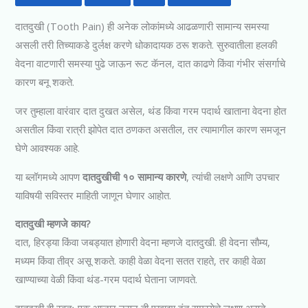
दातदुखी (Tooth Pain) ही अनेक लोकांमध्ये आढळणारी सामान्य समस्या
असली तरी तिच्याकडे दुर्लक्ष करणे धोकादायक ठरू शकते. सुरुवातीला हलकी
वेदना वाटणारी समस्या पुढे जाऊन रूट कॅनल, दात काढणे किंवा गंभीर संसर्गाचे
कारण बनू शकते.
जर तुम्हाला वारंवार दात दुखत असेल, थंड किंवा गरम पदार्थ खाताना वेदना होत
असतील किंवा रात्री झोपेत दात ठणकत असतील, तर त्यामागील कारण समजून
घेणे आवश्यक आहे.
या ब्लॉगमध्ये आपण
दातदुखीची १० सामान्य कारणे
, त्यांची लक्षणे आणि उपचार
याविषयी सविस्तर माहिती जाणून घेणार आहोत.
दातदुखी म्हणजे काय?
दात, हिरड्या किंवा जबड्यात होणारी वेदना म्हणजे दातदुखी. ही वेदना सौम्य,
मध्यम किंवा तीव्र असू शकते. काही वेळा वेदना सतत राहते, तर काही वेळा
खाण्याच्या वेळी किंवा थंड-गरम पदार्थ घेताना जाणवते.
दातदुखी ही स्वतः एक आजार नसून ती एखाद्या दंत समस्येचे लक्षण असते.